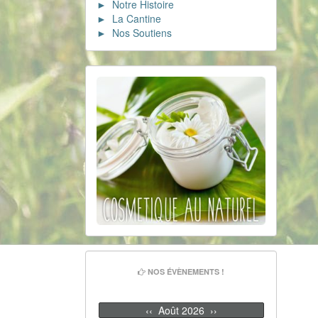
► Notre Histoire
► La Cantine
► Nos Soutiens
NOS ÉVÈNEMENTS !
‹‹
Août 2026
››