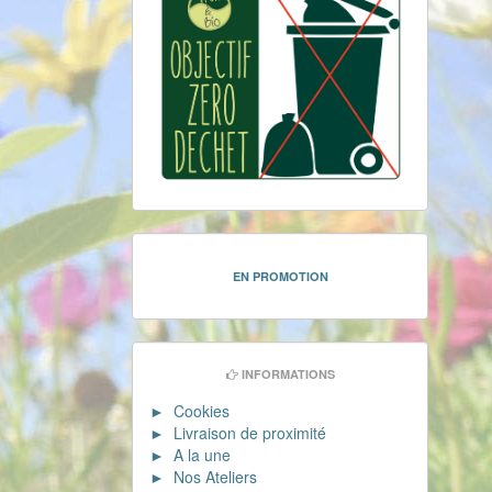
EN PROMOTION
INFORMATIONS
► Cookies
► Livraison de proximité
► A la une
► Nos Ateliers