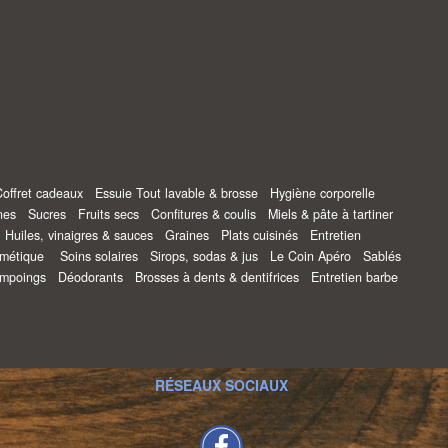
Coffret cadeaux
Essuie Tout lavable & brosse
Hygiène corporelle
ines
Sucres
Fruits secs
Confitures & coulis
Miels & pâte à tartiner
s
Huiles, vinaigres & sauces
Graines
Plats cuisinés
Entretien
osmétique
Soins solaires
Sirops, sodas & jus
Le Coin Apéro
Sablés
ampoings
Déodorants
Brosses à dents & dentifrices
Entretien barbe
RÉSEAUX SOCIAUX