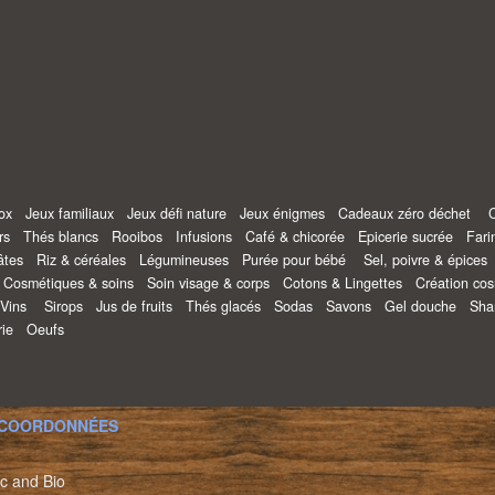
lf
nox
Jeux familiaux
Jeux défi nature
Jeux énigmes
Cadeaux zéro déchet
irs
Thés blancs
Rooibos
Infusions
Café & chicorée
Epicerie sucrée
Far
âtes
Riz & céréales
Légumineuses
Purée pour bébé
Sel, poivre & épice
Cosmétiques & soins
Soin visage & corps
Cotons & Lingettes
Création c
Vins
Sirops
Jus de fruits
Thés glacés
Sodas
Savons
Gel douche
Sh
rie
Oeufs
 COORDONNÉES
c and Bio