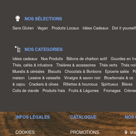
NOS SÉLECTIONS
Sans Gluten
Vegan
Produits Locaux
Idées Cadeaux
Dot it yourse
NOS CATEGORIES
Idées cadeaux
Nos Produits
Bâtons de charbon actif
Gourdes en I
Thés, cafés & infusions
Théières & accessoires
Thés verts
Thés no
Mueslis & céréales
Biscuits
Chocolats & Bonbons
Epicerie salée
P
maison
Lessive & vaisselle
Vinaigre & savon noir
Bicarbonate & co
& cajou
Crackers & olives
Rillettes & houmous
Spiritueux
Bières
Colis de viande
Produits frais
Fruits & Légumes
Fromages
Crème
INFOS LÉGALES
CATALOGUE
NOS
COOKIES
PROMOTIONS
Vra