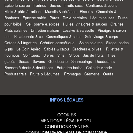
Epicerie sucrée
Farines
Sucres
Fruits secs
Confitures & coulis
Miels & pâte à tartiner
Mueslis & céréales
Biscuits
Chocolats &
Bonbons
Epicerie salée
Pâtes
Riz & céréales
Légumineuses
Purée
pour bébé
Sel, poivre & épices
Huiles, vinaigres & sauces
Graines
Plats cuisinés
Entretien maison
Lessive & vaisselle
Vinaigre & savon
noir
Bicarbonate & co
Cosmétiques & soins
Soin visage & corps
Cotons & Lingettes
Création cosmétique
Soins solaires
Sirops, sodas
& jus
Le Coin Apéro
Sablés & cajou
Crackers & olives
Rillettes &
houmous
Spiritueux
Bières
Vins
Sirops
Jus de fruits
Thés
glacés
Sodas
Savons
Gel douche
Shampoings
Déodorants
Brosses à dents & dentifrices
Entretien barbe
Colis de viande
Produits frais
Fruits & Légumes
Fromages
Crèmerie
Oeufs
INFOS LÉGALES
COOKIES
MENTIONS LÉGALES CGU
CONDITIONS VENTES
CONDITION DE RETRAIT DE COMMANDE