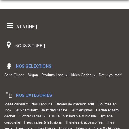
A LA UNE
NOUS SITUER
NOS SÉLECTIONS
Sans Gluten
Vegan
Produits Locaux
Idées Cadeaux
Dot it yourself
NOS CATEGORIES
Idées cadeaux
Nos Produits
Bâtons de charbon actif
Gourdes en
Inox
Jeux familiaux
Jeux défi nature
Jeux énigmes
Cadeaux zéro
déchet
Coffret cadeaux
Essuie Tout lavable & brosse
Hygiène
corporelle
Thés, cafés & infusions
Théières & accessoires
Thés
verts
Thés noirs
Thés blancs
Rooibos
Infusions
Café & chicorée