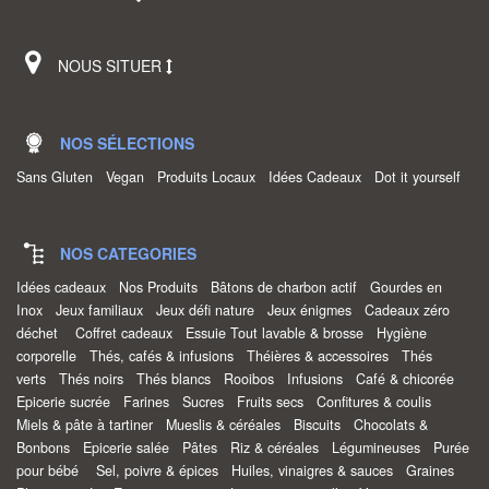
NOUS SITUER
NOS SÉLECTIONS
Sans Gluten
Vegan
Produits Locaux
Idées Cadeaux
Dot it yourself
NOS CATEGORIES
Idées cadeaux
Nos Produits
Bâtons de charbon actif
Gourdes en
Inox
Jeux familiaux
Jeux défi nature
Jeux énigmes
Cadeaux zéro
déchet
Coffret cadeaux
Essuie Tout lavable & brosse
Hygiène
corporelle
Thés, cafés & infusions
Théières & accessoires
Thés
verts
Thés noirs
Thés blancs
Rooibos
Infusions
Café & chicorée
Epicerie sucrée
Farines
Sucres
Fruits secs
Confitures & coulis
Miels & pâte à tartiner
Mueslis & céréales
Biscuits
Chocolats &
Bonbons
Epicerie salée
Pâtes
Riz & céréales
Légumineuses
Purée
pour bébé
Sel, poivre & épices
Huiles, vinaigres & sauces
Graines